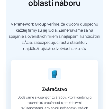
oblasti náboru
V
Primework Group
veríme, že kľúčom k úspechu
každej firmy sú jej ľudia. Zameriavame sa na
spájanie slovenských firiem s najlepšími kandidátmi
z Ázie, zabezpečujúc rast a stabilitu v
najdôležitejších odvetviach, ako sú:
Zváračstvo
Dodávame skúsených zváračov, ktorí kombinujú
technickú precíznosť s praktickými
skúsenosťami, aby splnili požiadavky vašich