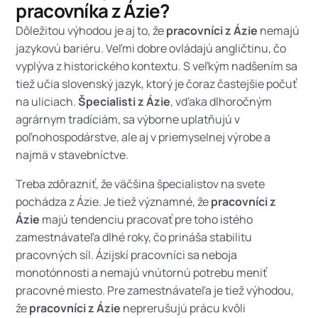
pracovníka z Ázie?
Dôležitou výhodou je aj to, že
pracovníci z Ázie
nemajú
jazykovú bariéru. Veľmi dobre ovládajú angličtinu, čo
vyplýva z historického kontextu. S veľkým nadšením sa
tiež učia slovenský jazyk, ktorý je čoraz častejšie počuť
na uliciach.
Špecialisti z Ázie
, vďaka dlhoročným
agrárnym tradíciám, sa výborne uplatňujú v
poľnohospodárstve, ale aj v priemyselnej výrobe a
najmä v stavebníctve.
Treba zdôrazniť, že väčšina špecialistov na svete
pochádza z Ázie. Je tiež významné, že
pracovníci z
Ázie
majú tendenciu pracovať pre toho istého
zamestnávateľa dlhé roky, čo prináša stabilitu
pracovných síl. Ázijskí pracovníci sa neboja
monotónnosti a nemajú vnútornú potrebu meniť
pracovné miesto. Pre zamestnávateľa je tiež výhodou,
že
pracovníci z Ázie
neprerušujú prácu kvôli