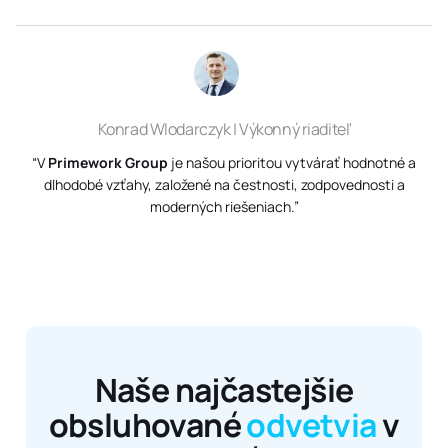
Konrad Wlodarczyk | Výkonný riaditeľ
“V
Primework Group
je našou prioritou vytvárať hodnotné a
dlhodobé vzťahy, založené na čestnosti, zodpovednosti a
moderných riešeniach.”
Naše najčastejšie
obsluhované
odvetvia
v