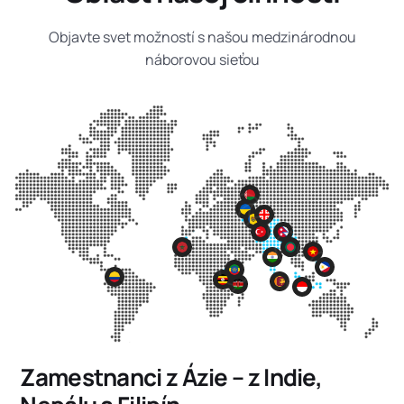
Objavte svet možností s našou medzinárodnou
náborovou sieťou
Zamestnanci z Ázie – z Indie,