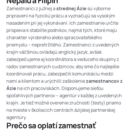
Nepálu a Filipín
Zamestnanci z južnej a
strednej Ázie
sú výborne
pripravení na fyzickú prácu a vyznačujú sa vysokým
nasadením pri jej vykonávaní. Ich zamestnanie určite
prispieva k stabilite podnikov, najmä tých, ktoré majú
charakter výrobného alebo spracovateľského
priemyslu – nepretržitého. Zamestnanci z uvedených
krajín väčšinou ovládajú anglický jazyk, avšak
zabezpečujeme aj koordinátora a vedúceho skupiny z
radov zamestnaných cudzincov, aby sme čo najlepšie
koordinovali prácu, zabezpečili komunikáciu medzi
nami a klientom a urýchlili zaškolenie
zamestnancov z
Ázie
na ich pracoviskách. Disponujeme sieťou
spoľahlivých partnerov – agentúr v každej z uvedených
krajín. Je tiež možné overenie zručností (testy) priamo
na mieste v školiacich centrách ázijskej partnerskej
agentúry.
Prečo sa oplatí zamestnať