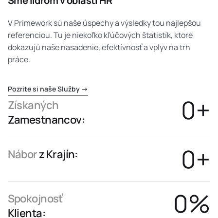
Sme lídrom v oblasti HR
V Primework sú naše úspechy a výsledky tou najlepšou
referenciou. Tu je niekoľko kľúčových štatistík, ktoré
dokazujú naše nasadenie, efektívnosť a vplyv na trh
práce.
Pozrite si naše Služby →
0
+
Získaných
Zamestnancov:
0
+
Nábor
z Krajín:
0
%
Spokojnosť
Klienta: