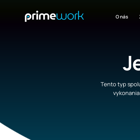
O nás
J
Tento typ spol
vykonania