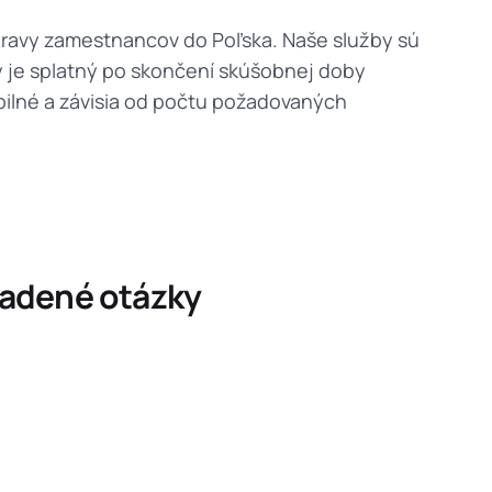
RO
pravy zamestnancov do Poľska. Naše služby sú
primeworkgroup.ro
 je splatný po skončení skúšobnej doby
BG
bilné a závisia od počtu požadovaných
primework.bg
AL
primework.al
FI
primework.fi
SE
ladené otázky
primeworkgroup.se
GR
primework.gr
MT
primework.mt
MK
primework.mk