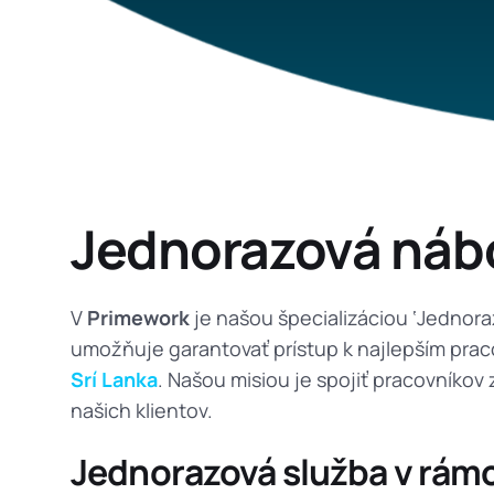
Jednorazová nábo
V
Primework
je našou špecializáciou ‘Jednora
umožňuje garantovať prístup k najlepším prac
Srí Lanka
. Našou misiou je spojiť pracovníkov
našich klientov.
Jednorazová služba v rámc