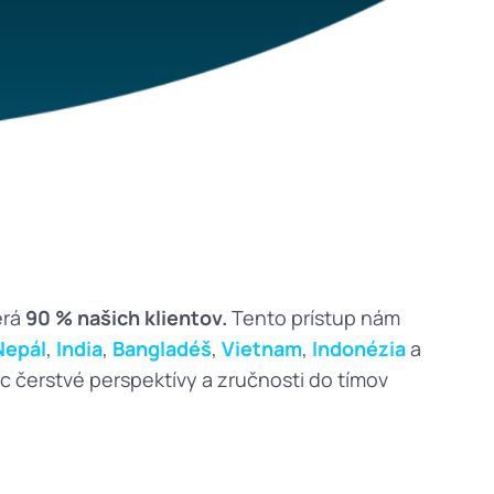
EE
primework.ee
stvo
LV
primeworkgroup.lv
kácie
HU
primework.hu
HR
primework.hr
SI
primework.si
erá
90 % našich klientov.
Tento prístup nám
RS
primework.rs
Nepál
,
India
,
Bangladéš
,
Vietnam
,
Indonézia
a
úc čerstvé perspektívy a zručnosti do tímov
BA
primework.ba
ME
primework.me