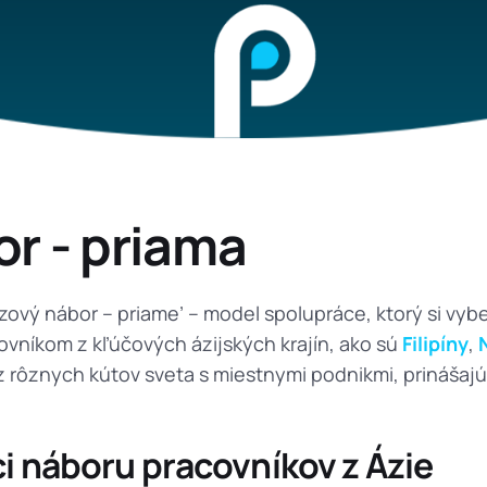
Poľnohospodár
Zamestnanci z Indonézie
IT a telekomuni
Zamestnanci zo Srí Lanky
r - priama
zový nábor – priame’ – model spolupráce, ktorý si vyb
ovníkom z kľúčových ázijských krajín, ako sú
Filipíny
,
 z rôznych kútov sveta s miestnymi podnikmi, prinášaj
i náboru pracovníkov z Ázie